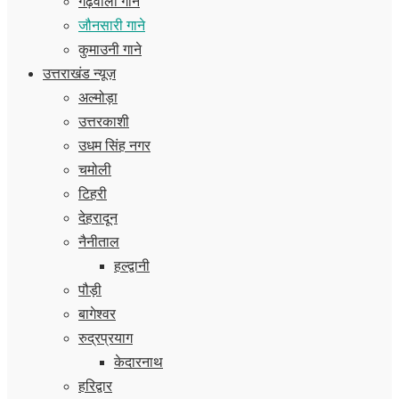
गढ़वाली गाने
जौनसारी गाने
कुमाउनी गाने
उत्तराखंड न्यूज़
अल्मोड़ा
उत्तरकाशी
उधम सिंह नगर
चमोली
टिहरी
देहरादून
नैनीताल
हल्द्वानी
पौड़ी
बागेश्वर
रुद्रप्रयाग
केदारनाथ
हरिद्वार